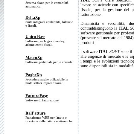
ITAL
SOFT
offre soluzioni 
Sistema cloud per la contabilità
lavoro ed aziende con specifiche
automatica.
fiscale, per la gestione del 
fatturazione.
DeltaXp
Suite integrata contabilità, bilancio
Dinamicità e versatilità, du
e fiscali.
contraddistinguono la
ITAL
S
software gestionale per professi
Unico Base
(presente sul mercato dal 1984) 
Software per la gestione degli
prodotti.
adempimenti fiscali.
I software
ITAL
SOFT
sono il 
alle esigenze di mercato e le as
MacroXp
i tempi e le evoluzioni tecnolog
Software gestionale per le aziende.
sono disponibili sia in modalit
PagheXp
Procedura paghe utilizzabile in
molti settori imprenditoriali.
FatturaEasy
Software di fatturazione.
ItalFatture
Piattaforma WEB per l'invio e
ricezione delle fatture elettroniche.