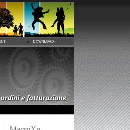
ENTI
DOWNLOAD
MacroXp