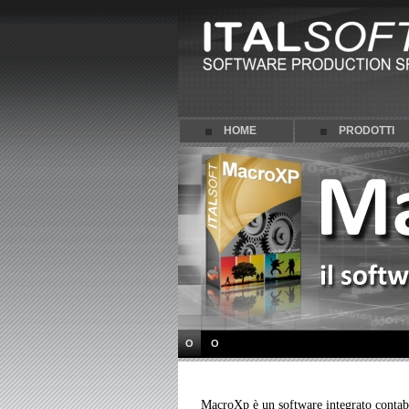
HOME
PRODOTTI
O
O
MacroXp è un software integrato contabi