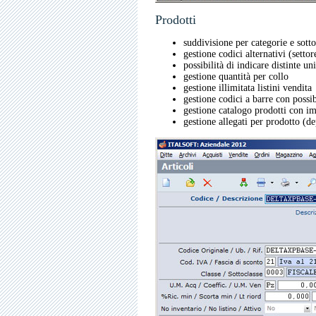
Prodotti
suddivisione per categorie e sott
gestione codici alternativi (setto
possibilità di indicare distinte un
gestione quantità per collo
gestione illimitata listini vendita
gestione codici a barre con possib
gestione catalogo prodotti con i
gestione allegati per prodotto (de